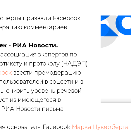
ксперты призвали Facebook
дерацию комментариев
ек - РИА Новости.
ассоциация экспертов по
 этикету и протоколу (НАДЭП)
book
ввести премодерацию
ользователей в соцсети и в
бы снизить уровень речевой
ует из имеющегося в
 РИА Новости письма
мя основателя Facebook
Марка Цукерберга