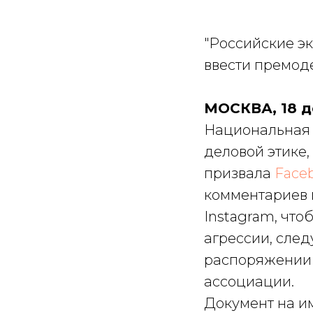
"Российские э
ввести премо
МОСКВА, 18 д
Национальная 
деловой этике,
призвала
Face
комментариев п
Instagram, что
агрессии, след
распоряжении
ассоциации.
Документ на и