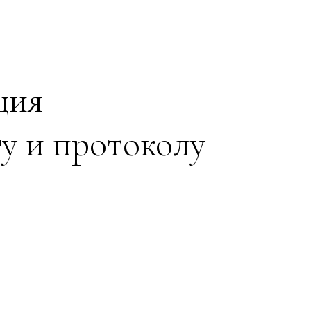
ция
ту и протоколу